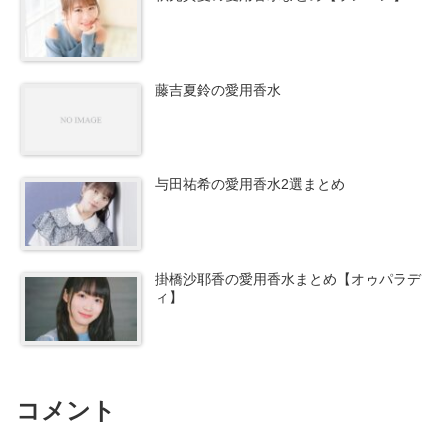
藤吉夏鈴の愛用香水
与田祐希の愛用香水2選まとめ
掛橋沙耶香の愛用香水まとめ【オゥパラデ
ィ】
コメント