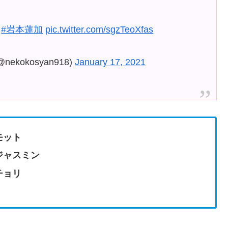
#岩本蓮加
pic.twitter.com/sgzTeoXfas
okosyan918)
January 17, 2021
モット
ジャスミン
チョリ