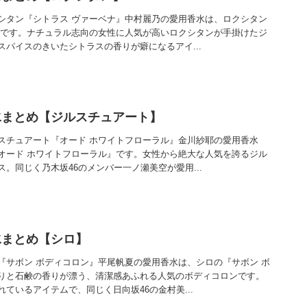
シタン『シトラス ヴァーベナ』中村麗乃の愛用香水は、ロクシタン
』です。ナチュラル志向の女性に人気が高いロクシタンが手掛けたジ
パイスのきいたシトラスの香りが癖になるアイ...
水まとめ【ジルスチュアート】
スチュアート『オード ホワイトフローラル』金川紗耶の愛用香水
オード ホワイトフローラル』です。女性から絶大な人気を誇るジル
。同じく乃木坂46のメンバー一ノ瀬美空が愛用...
水まとめ【シロ】
『サボン ボディコロン』平尾帆夏の愛用香水は、シロの『サボン ボ
りと石鹸の香りが漂う、清潔感あふれる人気のボディコロンです。
ているアイテムで、同じく日向坂46の金村美...