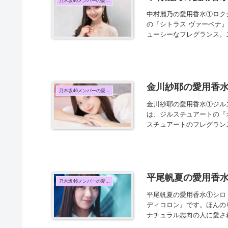
乃木坂46メンバーの愛用香水まとめ
中村麗乃の愛用香水①ロク
の『シトラス ヴァーベナ
ューシーなフレグランス。ス
金川紗耶の愛用香
乃木坂46メンバーの愛用香水まとめ
金川紗耶の愛用香水①ジル
は、ジルスチュアートの『
スチュアートのフレグランス
平尾帆夏の愛用香
乃木坂46メンバーの愛用香水まとめ
平尾帆夏の愛用香水①シロ
ディコロン』です。ほんの
ナチュラル志向の人に愛され